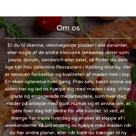
Om os
Er du til skønne, velsmagende pizzaer i alle varianter,
eller nogle af de andre klassiske takeaway retter som
pasta, durum, sandwich eller salat, så finder du dem
lige her hos Valentino Restaurant i Kolding midtby. Her
er servicen fantastisk og kvaliteten af maden helt i top.
En skøn oplevelse hver gang. Prøv selv, bestil online via
siden har og lad os hjælpe dig med maden i dag. Vi har
glade og engagerede medarbejdere, som hver dag
møder på arbejde med godt humør og et ønske om, at
gøre hver dag lidt bedre for alle kunder. Vi ved, at
mange har travle hverdag og ønsker at slappe af i
weekenderne, så lad endelig os hjælpe med maden når
du har andre planer, eller når bare du trænger til ny