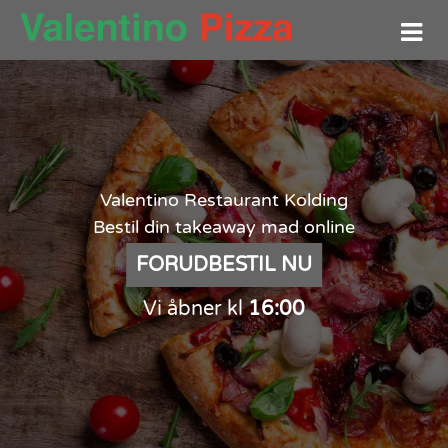
Valentino Restaurant Kolding
Bestil din takeaway mad online
FORUDBESTIL NU
Vi åbner kl
16:00